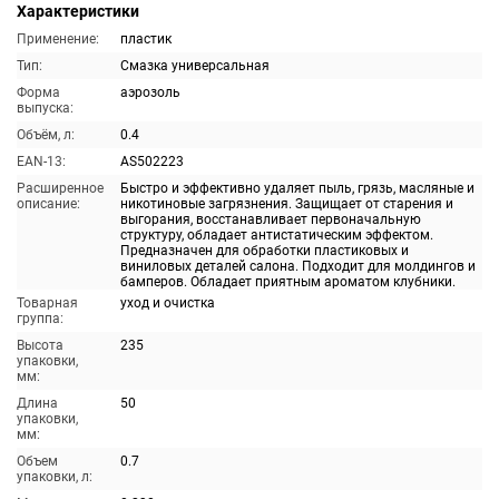
Характеристики
Применение:
пластик
Тип:
Смазка универсальная
Форма
аэрозоль
выпуска:
Объём, л:
0.4
EAN-13:
AS502223
Расширенное
Быстро и эффективно удаляет пыль, грязь, масляные и
описание:
никотиновые загрязнения. Защищает от старения и
выгорания, восстанавливает первоначальную
структуру, обладает антистатическим эффектом.
Предназначен для обработки пластиковых и
виниловых деталей салона. Подходит для молдингов и
бамперов. Обладает приятным ароматом клубники.
Товарная
уход и очистка
группа:
Высота
235
упаковки,
мм:
Длина
50
упаковки,
мм:
Объем
0.7
упаковки, л: