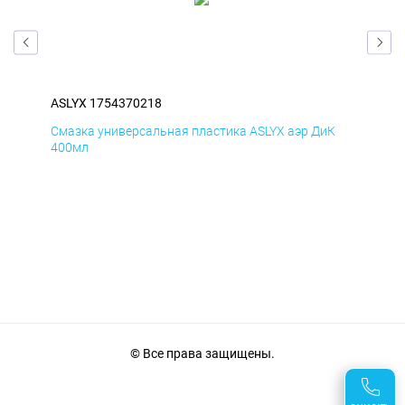
ASLYX 1754370218
ASL
Д
Смазка универсальная пластика ASLYX аэр ДиК
Сма
400мл
40
© Все права защищены.