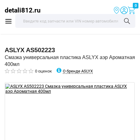
0
detali812.ru
ASLYX
AS502223
Смазка универсальная пластика ASLYX аэр Ароматная
400мл
О бренде ASLYX
0 оценок