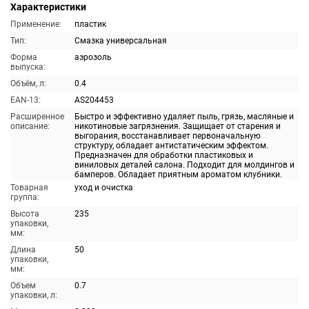
Характеристики
Применение:
пластик
Тип:
Смазка универсальная
Форма
аэрозоль
выпуска:
Объём, л:
0.4
EAN-13:
AS204453
Расширенное
Быстро и эффективно удаляет пыль, грязь, масляные и
описание:
никотиновые загрязнения. Защищает от старения и
выгорания, восстанавливает первоначальную
структуру, обладает антистатическим эффектом.
Предназначен для обработки пластиковых и
виниловых деталей салона. Подходит для молдингов и
бамперов. Обладает приятным ароматом клубники.
Товарная
уход и очистка
группа:
Высота
235
упаковки,
мм:
Длина
50
упаковки,
мм:
Объем
0.7
упаковки, л: