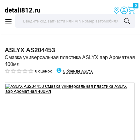
0
detali812.ru
ASLYX
AS204453
Смазка универсальная пластика ASLYX аэр Ароматная
400мл
О бренде ASLYX
0 оценок