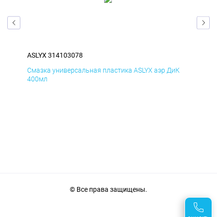
ASLYX 314103078
ASL
Д
Смазка универсальная пластика ASLYX аэр ДиК
Сма
400мл
40
© Все права защищены.