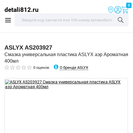
0
detali812.ru
ASLYX
AS203927
Смазка универсальная пластика ASLYX аэр Ароматная
400мл
О бренде ASLYX
0 оценок