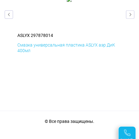
ASLYX 297878014
ASL
Д
Смазка универсальная пластика ASLYX аэр ДиК
Сма
400мл
40
© Все права защищены.