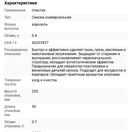
Характеристики
Применение:
пластик
Тип:
Смазка универсальная
Форма
аэрозоль
выпуска:
Объём, л:
0.4
EAN-13:
AS203927
Расширенное
Быстро и эффективно удаляет пыль, грязь, масляные и
описание:
никотиновые загрязнения. Защищает от старения и
выгорания, восстанавливает первоначальную
структуру, обладает антистатическим эффектом.
Предназначен для обработки пластиковых и
виниловых деталей салона. Подходит для молдингов и
бамперов. Обладает приятным ароматом клубники.
Товарная
уход и очистка
группа:
Высота
235
упаковки,
мм:
Длина
50
упаковки,
мм:
Объем
0.7
упаковки, л: