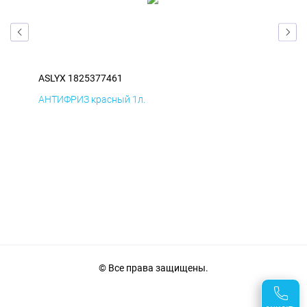
ASLYX 1825377461
ASL
В
АНТИФРИЗ красный 1л.
ПВЕ
© Все права защищены.