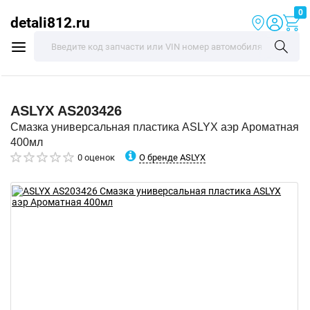
0
detali812.ru
ASLYX
AS203426
Смазка универсальная пластика ASLYX аэр Ароматная
400мл
О бренде ASLYX
0 оценок