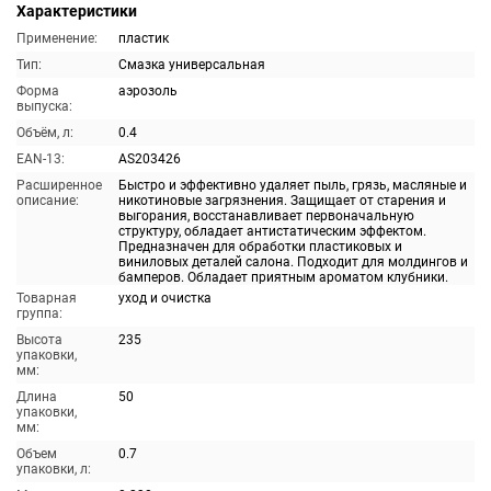
Характеристики
Применение:
пластик
Тип:
Смазка универсальная
Форма
аэрозоль
выпуска:
Объём, л:
0.4
EAN-13:
AS203426
Расширенное
Быстро и эффективно удаляет пыль, грязь, масляные и
описание:
никотиновые загрязнения. Защищает от старения и
выгорания, восстанавливает первоначальную
структуру, обладает антистатическим эффектом.
Предназначен для обработки пластиковых и
виниловых деталей салона. Подходит для молдингов и
бамперов. Обладает приятным ароматом клубники.
Товарная
уход и очистка
группа:
Высота
235
упаковки,
мм:
Длина
50
упаковки,
мм:
Объем
0.7
упаковки, л: