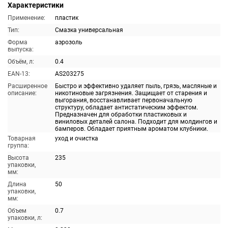
Характеристики
Применение:
пластик
Тип:
Смазка универсальная
Форма
аэрозоль
выпуска:
Объём, л:
0.4
EAN-13:
AS203275
Расширенное
Быстро и эффективно удаляет пыль, грязь, масляные и
описание:
никотиновые загрязнения. Защищает от старения и
выгорания, восстанавливает первоначальную
структуру, обладает антистатическим эффектом.
Предназначен для обработки пластиковых и
виниловых деталей салона. Подходит для молдингов и
бамперов. Обладает приятным ароматом клубники.
Товарная
уход и очистка
группа:
Высота
235
упаковки,
мм:
Длина
50
упаковки,
мм:
Объем
0.7
упаковки, л: