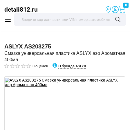
0
detali812.ru
ASLYX
AS203275
Смазка универсальная пластика ASLYX аэр Ароматная
400мл
О бренде ASLYX
0 оценок