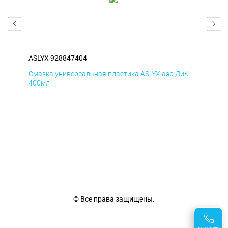
ASLYX 928847404
ASL
Д
Смазка универсальная пластика ASLYX аэр ДиК
Сма
400мл
40
© Все права защищены.