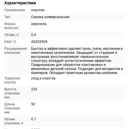
Характеристики
Применение:
пластик
Тип:
Смазка универсальная
Форма
аэрозоль
выпуска:
Объём, л:
0.4
EAN-13:
AS202909
Расширенное
Быстро и эффективно удаляет пыль, грязь, масляные и
описание:
никотиновые загрязнения. Защищает от старения и
выгорания, восстанавливает первоначальную
структуру, обладает антистатическим эффектом.
Предназначен для обработки пластиковых и
виниловых деталей салона. Подходит для молдингов и
бамперов. Обладает приятным ароматом клубники.
Товарная
уход и очистка
группа:
Высота
235
упаковки,
мм:
Длина
50
упаковки,
мм:
Объем
0.7
упаковки, л: