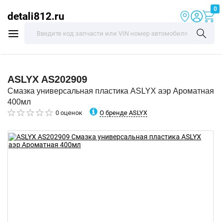
0
detali812.ru
ASLYX
AS202909
Смазка универсальная пластика ASLYX аэр Ароматная
400мл
О бренде ASLYX
0 оценок