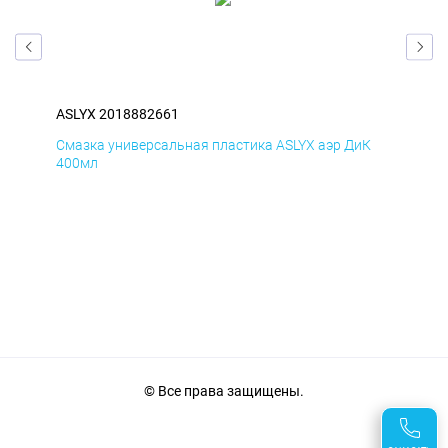
ASLYX 2018882661
ASL
Д
Смазка универсальная пластика ASLYX аэр ДиК
Сма
400мл
40
© Все права защищены.