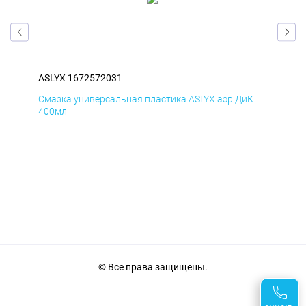
ASLYX 1672572031
ASL
Д
Смазка универсальная пластика ASLYX аэр ДиК
Сма
400мл
40
© Все права защищены.