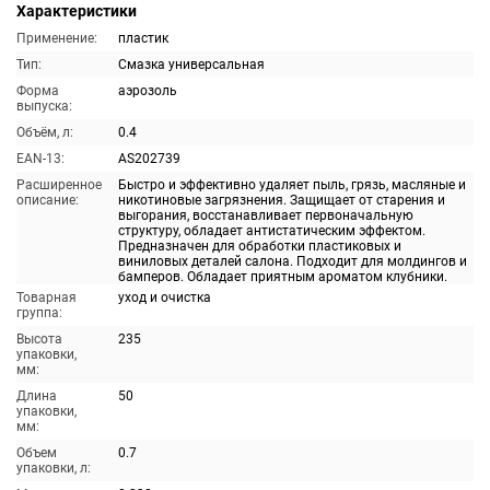
Характеристики
Применение:
пластик
Тип:
Смазка универсальная
Форма
аэрозоль
выпуска:
Объём, л:
0.4
EAN-13:
AS202739
Расширенное
Быстро и эффективно удаляет пыль, грязь, масляные и
описание:
никотиновые загрязнения. Защищает от старения и
выгорания, восстанавливает первоначальную
структуру, обладает антистатическим эффектом.
Предназначен для обработки пластиковых и
виниловых деталей салона. Подходит для молдингов и
бамперов. Обладает приятным ароматом клубники.
Товарная
уход и очистка
группа:
Высота
235
упаковки,
мм:
Длина
50
упаковки,
мм:
Объем
0.7
упаковки, л: