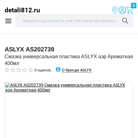
0
detali812.ru
ASLYX
AS202739
Смазка универсальная пластика ASLYX аэр Ароматная
400мл
О бренде ASLYX
0 оценок