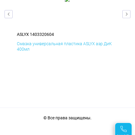
ASLYX 1403320604
ASL
Д
Смазка универсальная пластика ASLYX аэр ДиК
Сма
400мл
40
© Все права защищены.