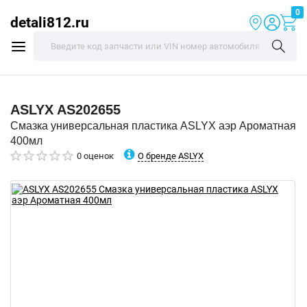
0
detali812.ru
ASLYX
AS202655
Смазка универсальная пластика ASLYX аэр Ароматная
400мл
О бренде ASLYX
0 оценок