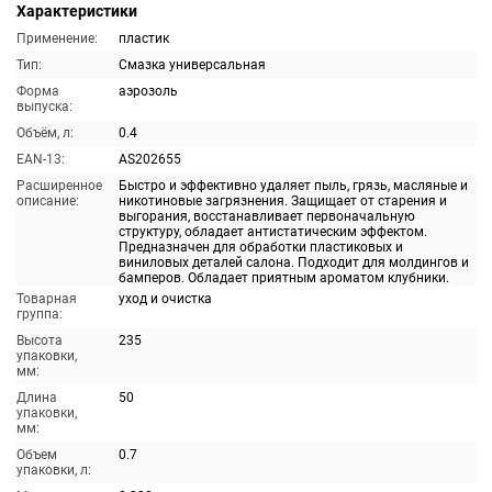
Характеристики
Применение:
пластик
Тип:
Смазка универсальная
Форма
аэрозоль
выпуска:
Объём, л:
0.4
EAN-13:
AS202655
Расширенное
Быстро и эффективно удаляет пыль, грязь, масляные и
описание:
никотиновые загрязнения. Защищает от старения и
выгорания, восстанавливает первоначальную
структуру, обладает антистатическим эффектом.
Предназначен для обработки пластиковых и
виниловых деталей салона. Подходит для молдингов и
бамперов. Обладает приятным ароматом клубники.
Товарная
уход и очистка
группа:
Высота
235
упаковки,
мм:
Длина
50
упаковки,
мм:
Объем
0.7
упаковки, л: