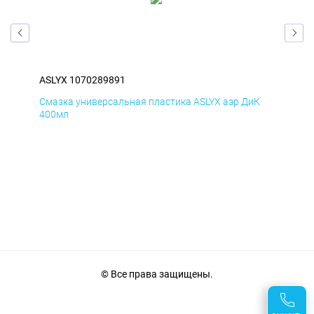
ASLYX 1070289891
ASL
Д
Смазка универсальная пластика ASLYX аэр ДиК
Сма
400мл
40
© Все права защищены.