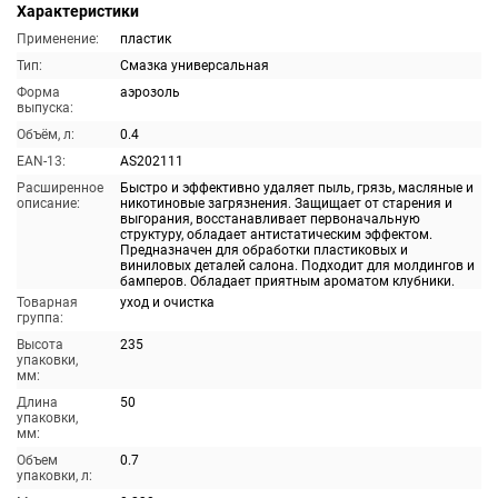
Характеристики
Применение:
пластик
Тип:
Смазка универсальная
Форма
аэрозоль
выпуска:
Объём, л:
0.4
EAN-13:
AS202111
Расширенное
Быстро и эффективно удаляет пыль, грязь, масляные и
описание:
никотиновые загрязнения. Защищает от старения и
выгорания, восстанавливает первоначальную
структуру, обладает антистатическим эффектом.
Предназначен для обработки пластиковых и
виниловых деталей салона. Подходит для молдингов и
бамперов. Обладает приятным ароматом клубники.
Товарная
уход и очистка
группа:
Высота
235
упаковки,
мм:
Длина
50
упаковки,
мм:
Объем
0.7
упаковки, л: