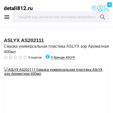
0
detali812.ru
ASLYX
AS202111
Смазка универсальная пластика ASLYX аэр Ароматная
400мл
О бренде ASLYX
0 оценок