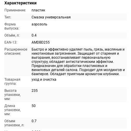
Характеристики
Применение:
пластик
Тип:
Смазка универсальная
Форма
аэрозоль
выпуска:
Объём, л:
0.4
EAN-13:
AMDBD255
Расширенное
Быстро и эффективно удаляет пыль, грязь, масляные и
описание:
никотиновые загрязнения. Защищает от старения и
выгорания, восстанавливает первоначальную
структуру, обладает антистатическим эффектом.
Предназначен для обработки пластиковых и
виниловых деталей салона. Подходит для молдингов и
бамперов. Обладает приятным ароматом клубники.
Товарная
уход и очистка
группа:
Высота
235
упаковки,
мм:
Длина
50
упаковки,
мм:
Объем
0.7
упаковки, л: