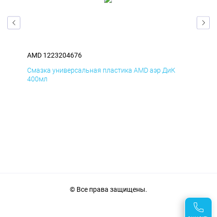
AMD 1223204676
AM
Смазка универсальная пластика AMD аэр ДиК
Сма
400мл
40
© Все права защищены.