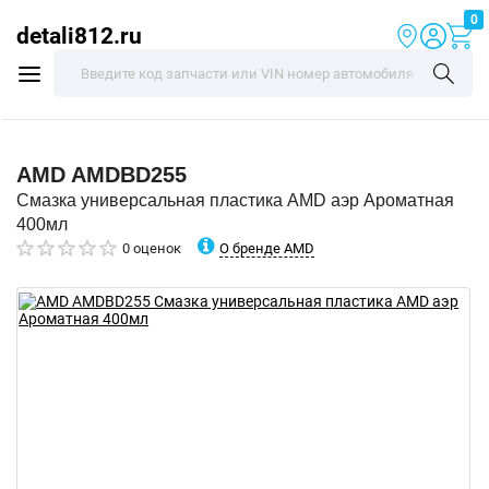
0
detali812.ru
AMD
AMDBD255
Смазка универсальная пластика AMD аэр Ароматная
400мл
О бренде AMD
0 оценок