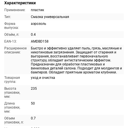
Характеристики
Применение:
пластик
Тип:
Смазка универсальная
Форма
аэрозоль
выпуска:
Объём, л:
0.4
EAN-13:
AMDBD158
Расширенное
Быстро и эффективно удаляет пыль, грязь, масляные и
описание:
никотиновые загрязнения. Защищает от старения и
выгорания, восстанавливает первоначальную
структуру, обладает антистатическим эффектом.
Предназначен для обработки пластиковых и
виниловых деталей салона. Подходит для молдингов и
бамперов. Обладает приятным ароматом клубники.
Товарная
уход и очистка
группа:
Высота
235
упаковки,
мм:
Длина
50
упаковки,
мм:
Объем
0.7
упаковки, л: