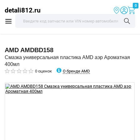
0
detali812.ru
AMD
AMDBD158
Смазка универсальная пластика AMD аэр Ароматная
400мл
О бренде AMD
0 оценок