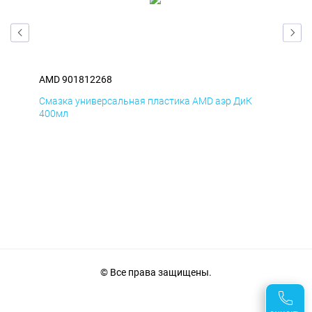
AMD 901812268
AM
Смазка универсальная пластика AMD аэр ДиК
Сма
400мл
40
© Все права защищены.