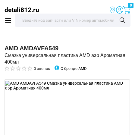
0
detali812.ru
AMD
AMDAVFA549
Смазка универсальная пластика AMD аэр Ароматная
400мл
О бренде AMD
0 оценок