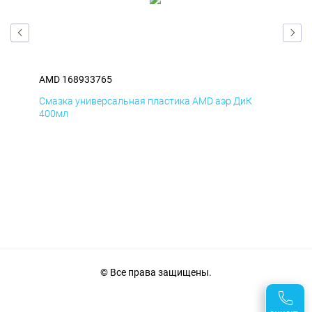
AMD 168933765
AM
Смазка универсальная пластика AMD аэр ДиК
Сма
400мл
40
© Все права защищены.