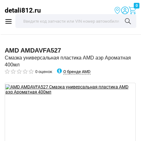
0
detali812.ru
AMD
AMDAVFA527
Смазка универсальная пластика AMD аэр Ароматная
400мл
О бренде AMD
0 оценок