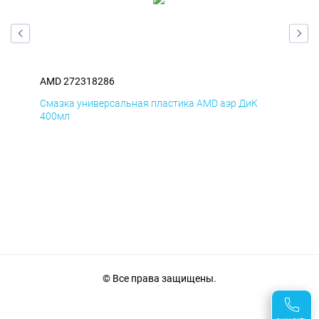
AMD 272318286
AM
Смазка универсальная пластика AMD аэр ДиК
Сма
400мл
40
© Все права защищены.