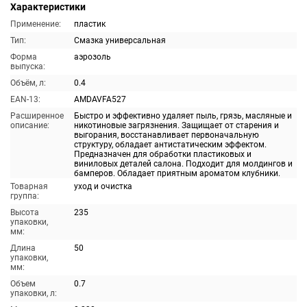
Характеристики
Применение:
пластик
Тип:
Смазка универсальная
Форма
аэрозоль
выпуска:
Объём, л:
0.4
EAN-13:
AMDAVFA527
Расширенное
Быстро и эффективно удаляет пыль, грязь, масляные и
описание:
никотиновые загрязнения. Защищает от старения и
выгорания, восстанавливает первоначальную
структуру, обладает антистатическим эффектом.
Предназначен для обработки пластиковых и
виниловых деталей салона. Подходит для молдингов и
бамперов. Обладает приятным ароматом клубники.
Товарная
уход и очистка
группа:
Высота
235
упаковки,
мм:
Длина
50
упаковки,
мм:
Объем
0.7
упаковки, л: