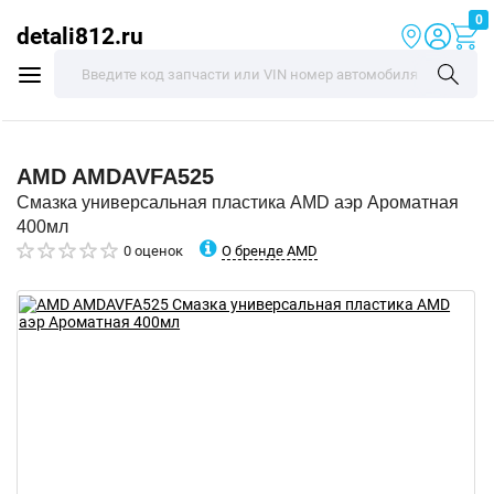
0
detali812.ru
AMD
AMDAVFA525
Смазка универсальная пластика AMD аэр Ароматная
400мл
О бренде AMD
0 оценок