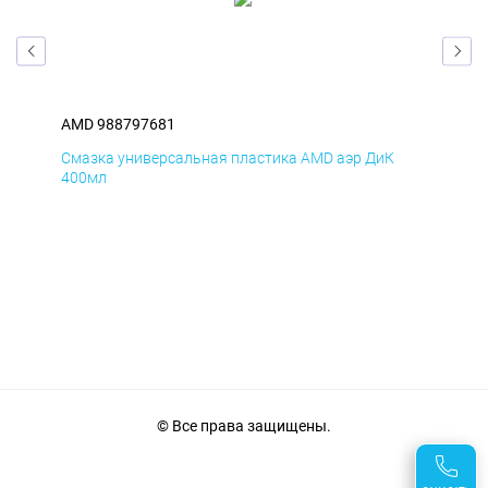
AMD 988797681
AM
Смазка универсальная пластика AMD аэр ДиК
Сма
400мл
40
© Все права защищены.