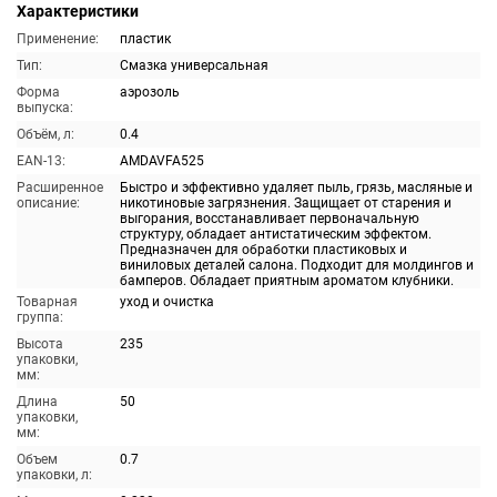
Характеристики
Применение:
пластик
Тип:
Смазка универсальная
Форма
аэрозоль
выпуска:
Объём, л:
0.4
EAN-13:
AMDAVFA525
Расширенное
Быстро и эффективно удаляет пыль, грязь, масляные и
описание:
никотиновые загрязнения. Защищает от старения и
выгорания, восстанавливает первоначальную
структуру, обладает антистатическим эффектом.
Предназначен для обработки пластиковых и
виниловых деталей салона. Подходит для молдингов и
бамперов. Обладает приятным ароматом клубники.
Товарная
уход и очистка
группа:
Высота
235
упаковки,
мм:
Длина
50
упаковки,
мм:
Объем
0.7
упаковки, л: