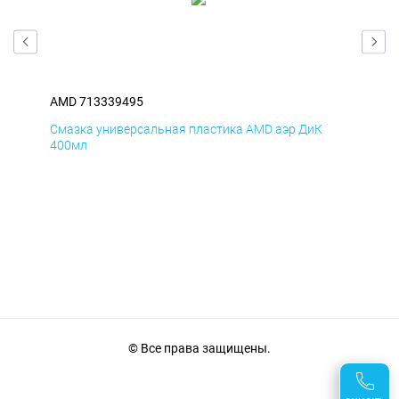
AMD 713339495
AM
Смазка универсальная пластика AMD аэр ДиК
Сма
400мл
40
© Все права защищены.