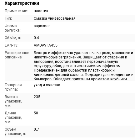
Характеристики
Применение:
пластик
Тип:
Смазка универсальная
Форма
аэрозоль
выпуска:
Объём, л:
0.4
EAN-13:
AMDAVFA455
Расширенное
Быстро и эффективно удаляет пыль, грязь, масляные и
описание:
никотиновые загрязнения. Защищает от старения и
выгорания, восстанавливает первоначальную
структуру, обладает антистатическим эффектом.
Предназначен для обработки пластиковых и
виниловых деталей салона. Подходит для молдингов и
бамперов. Обладает приятным ароматом клубники.
Товарная
уход и очистка
группа:
Высота
235
упаковки,
мм:
Длина
50
упаковки,
мм:
Объем
0.7
упаковки, л: