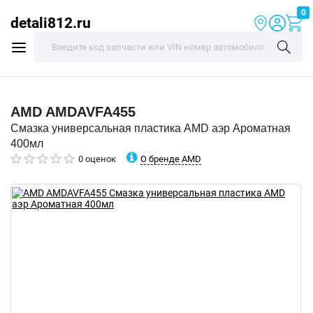
0
detali812.ru
AMD
AMDAVFA455
Смазка универсальная пластика AMD аэр Ароматная
400мл
О бренде AMD
0 оценок