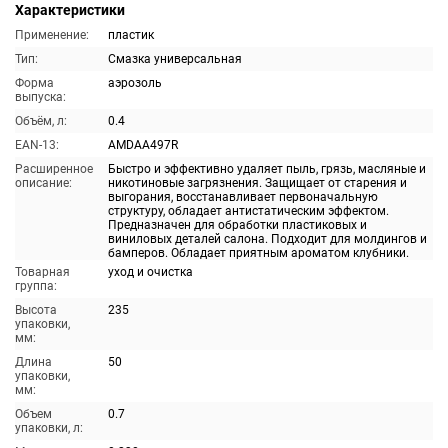
Характеристики
Применение:
пластик
Тип:
Смазка универсальная
Форма
аэрозоль
выпуска:
Объём, л:
0.4
EAN-13:
AMDAA497R
Расширенное
Быстро и эффективно удаляет пыль, грязь, масляные и
описание:
никотиновые загрязнения. Защищает от старения и
выгорания, восстанавливает первоначальную
структуру, обладает антистатическим эффектом.
Предназначен для обработки пластиковых и
виниловых деталей салона. Подходит для молдингов и
бамперов. Обладает приятным ароматом клубники.
Товарная
уход и очистка
группа:
Высота
235
упаковки,
мм:
Длина
50
упаковки,
мм:
Объем
0.7
упаковки, л: