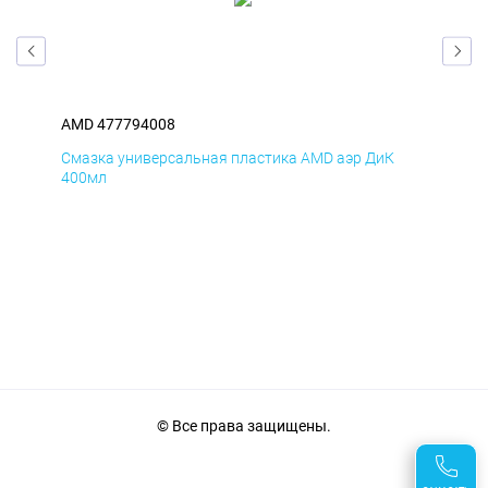
AMD 477794008
AM
Смазка универсальная пластика AMD аэр ДиК
Сма
400мл
40
© Все права защищены.