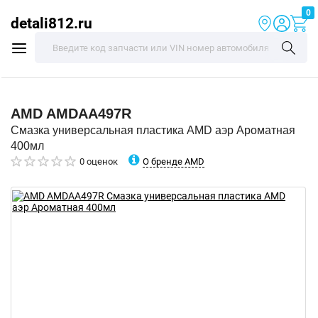
0
detali812.ru
AMD
AMDAA497R
Смазка универсальная пластика AMD аэр Ароматная
400мл
О бренде AMD
0 оценок