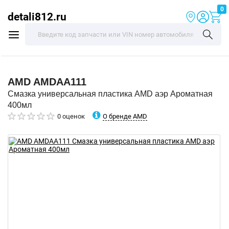
0
detali812.ru
AMD
AMDAA111
Смазка универсальная пластика AMD аэр Ароматная
400мл
О бренде AMD
0 оценок