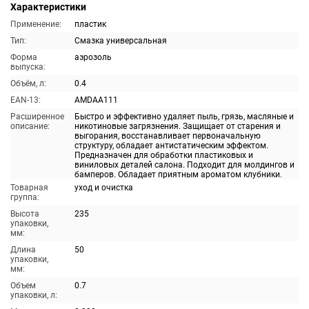
Характеристики
Применение:
пластик
Тип:
Смазка универсальная
Форма
аэрозоль
выпуска:
Объём, л:
0.4
EAN-13:
AMDAA111
Расширенное
Быстро и эффективно удаляет пыль, грязь, масляные и
описание:
никотиновые загрязнения. Защищает от старения и
выгорания, восстанавливает первоначальную
структуру, обладает антистатическим эффектом.
Предназначен для обработки пластиковых и
виниловых деталей салона. Подходит для молдингов и
бамперов. Обладает приятным ароматом клубники.
Товарная
уход и очистка
группа:
Высота
235
упаковки,
мм:
Длина
50
упаковки,
мм:
Объем
0.7
упаковки, л: