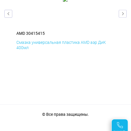
AMD 30415415
AM
Смазка универсальная пластика AMD аэр ДиК
Сма
400мл
40
© Все права защищены.