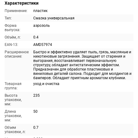
Характеристики
Применение:
пластик
Тип:
Смазка универсальная
Форма
аэрозоль
выпуска:
Объём, л:
0.4
EAN-13:
AMD57974
Расширенное
Быстро и эффективно удаляет пыль, грязь, масляные и
описание:
никотиновые загрязнения. Защищает от старения и
выгорания, восстанавливает первоначальную
структуру, обладает антистатическим эффектом.
Предназначен для обработки пластиковых и
виниловых деталей салона. Подходит для молдингов и
бамперов. Обладает приятным ароматом клубники.
Товарная
уход и очистка
группа:
Высота
235
упаковки,
мм:
Длина
50
упаковки,
мм:
Объем
0.7
упаковки, л: