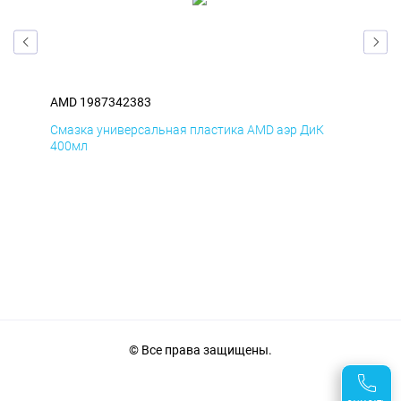
AMD 1987342383
AM
Смазка универсальная пластика AMD аэр ДиК
Сма
400мл
40
© Все права защищены.