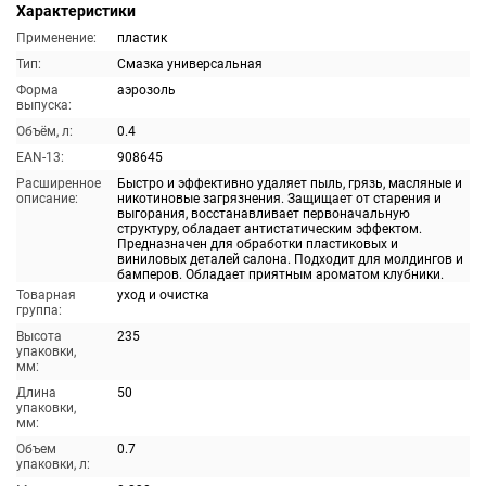
Характеристики
Применение:
пластик
Тип:
Смазка универсальная
Форма
аэрозоль
выпуска:
Объём, л:
0.4
EAN-13:
908645
Расширенное
Быстро и эффективно удаляет пыль, грязь, масляные и
описание:
никотиновые загрязнения. Защищает от старения и
выгорания, восстанавливает первоначальную
структуру, обладает антистатическим эффектом.
Предназначен для обработки пластиковых и
виниловых деталей салона. Подходит для молдингов и
бамперов. Обладает приятным ароматом клубники.
Товарная
уход и очистка
группа:
Высота
235
упаковки,
мм:
Длина
50
упаковки,
мм:
Объем
0.7
упаковки, л: