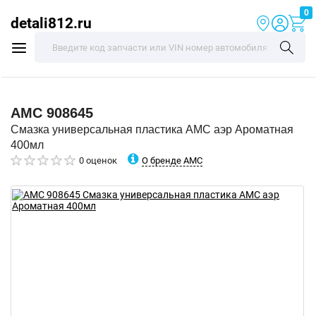
0
detali812.ru
AMC
908645
Смазка универсальная пластика AMC аэр Ароматная
400мл
О бренде AMC
0 оценок