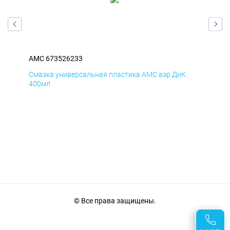
AMC 673526233
AM
Смазка универсальная пластика AMC аэр ДиК
Сма
400мл
40
© Все права защищены.