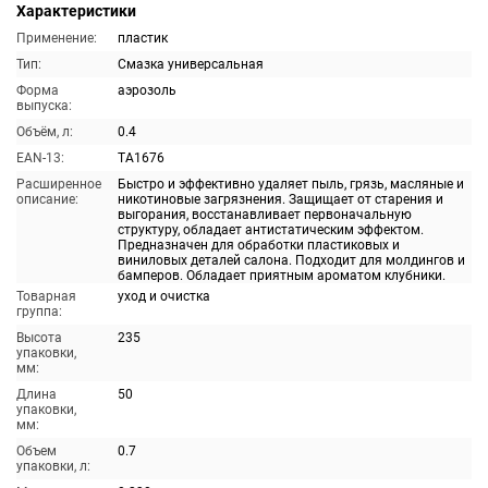
Характеристики
Применение:
пластик
Тип:
Смазка универсальная
Форма
аэрозоль
выпуска:
Объём, л:
0.4
EAN-13:
TA1676
Расширенное
Быстро и эффективно удаляет пыль, грязь, масляные и
описание:
никотиновые загрязнения. Защищает от старения и
выгорания, восстанавливает первоначальную
структуру, обладает антистатическим эффектом.
Предназначен для обработки пластиковых и
виниловых деталей салона. Подходит для молдингов и
бамперов. Обладает приятным ароматом клубники.
Товарная
уход и очистка
группа:
Высота
235
упаковки,
мм:
Длина
50
упаковки,
мм:
Объем
0.7
упаковки, л: