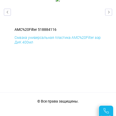
AMC%20Filter 518884116
AMC
аэр
Смазка универсальная пластика AMC%20Filter аэр
Сма
ДиК 400мл
ПхВ
© Все права защищены.