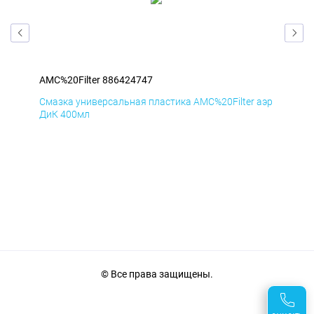
AMC%20Filter 886424747
AMC
аэр
Смазка универсальная пластика AMC%20Filter аэр
Сма
ДиК 400мл
ПхВ
© Все права защищены.