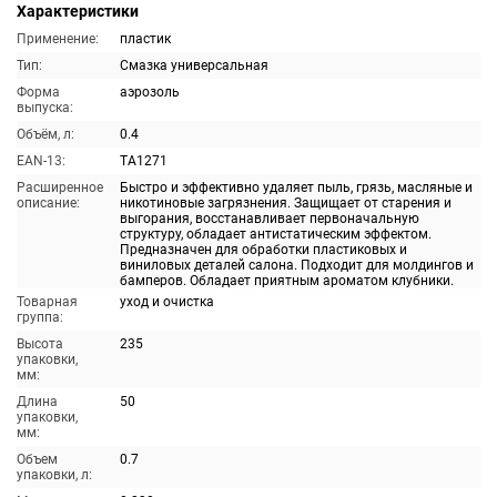
Характеристики
Применение:
пластик
Тип:
Смазка универсальная
Форма
аэрозоль
выпуска:
Объём, л:
0.4
EAN-13:
TA1271
Расширенное
Быстро и эффективно удаляет пыль, грязь, масляные и
описание:
никотиновые загрязнения. Защищает от старения и
выгорания, восстанавливает первоначальную
структуру, обладает антистатическим эффектом.
Предназначен для обработки пластиковых и
виниловых деталей салона. Подходит для молдингов и
бамперов. Обладает приятным ароматом клубники.
Товарная
уход и очистка
группа:
Высота
235
упаковки,
мм:
Длина
50
упаковки,
мм:
Объем
0.7
упаковки, л: