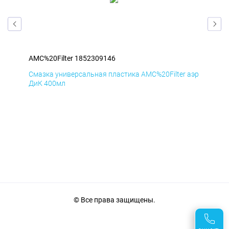
AMC%20Filter 1852309146
AMC
аэр
Смазка универсальная пластика AMC%20Filter аэр
Сма
ДиК 400мл
ПхВ
© Все права защищены.