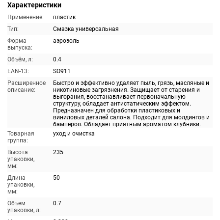
Характеристики
Применение:
пластик
Тип:
Смазка универсальная
Форма
аэрозоль
выпуска:
Объём, л:
0.4
EAN-13:
SO911
Расширенное
Быстро и эффективно удаляет пыль, грязь, масляные и
описание:
никотиновые загрязнения. Защищает от старения и
выгорания, восстанавливает первоначальную
структуру, обладает антистатическим эффектом.
Предназначен для обработки пластиковых и
виниловых деталей салона. Подходит для молдингов и
бамперов. Обладает приятным ароматом клубники.
Товарная
уход и очистка
группа:
Высота
235
упаковки,
мм:
Длина
50
упаковки,
мм:
Объем
0.7
упаковки, л: