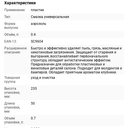
Характеристики
Применение:
пластик
Тип:
Смазка универсальная
Форма
аэрозоль
выпуска:
Объём, л:
0.4
EAN-13:
SC9604
Расширенное
Быстро и эффективно удаляет пыль, грязь, масляные и
описание:
никотиновые загрязнения. Защищает от старения и
выгорания, восстанавливает первоначальную
структуру, обладает антистатическим эффектом.
Предназначен для обработки пластиковых и
виниловых деталей салона. Подходит для молдингов и
бамперов. Обладает приятным ароматом клубники.
Товарная
уход и очистка
группа:
Высота
235
упаковки,
мм:
Длина
50
упаковки,
мм:
Объем
0.7
упаковки, л: