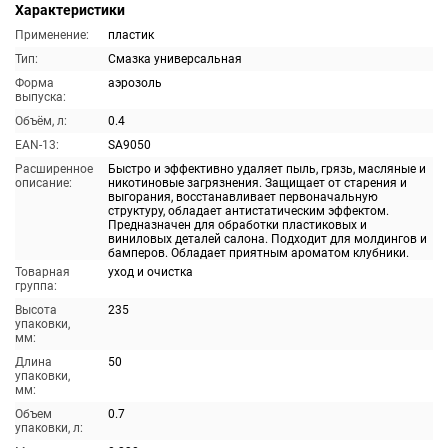
Характеристики
Применение:
пластик
Тип:
Смазка универсальная
Форма
аэрозоль
выпуска:
Объём, л:
0.4
EAN-13:
SA9050
Расширенное
Быстро и эффективно удаляет пыль, грязь, масляные и
описание:
никотиновые загрязнения. Защищает от старения и
выгорания, восстанавливает первоначальную
структуру, обладает антистатическим эффектом.
Предназначен для обработки пластиковых и
виниловых деталей салона. Подходит для молдингов и
бамперов. Обладает приятным ароматом клубники.
Товарная
уход и очистка
группа:
Высота
235
упаковки,
мм:
Длина
50
упаковки,
мм:
Объем
0.7
упаковки, л: