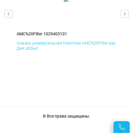
AMC%20Filter 1029403101
AMC
аэр
Смазка универсальная пластика AMC%20Filter аэр
Сма
ДиК 400мл
ПхВ
© Все права защищены.