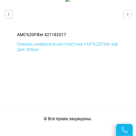
AMC%20Filter 421182017
AMC
аэр
Смазка универсальная пластика AMC%20Filter аэр
Сма
ДиК 400мл
ПхВ
© Все права защищены.