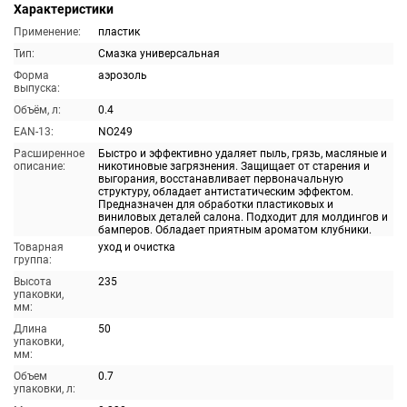
Характеристики
Применение:
пластик
Тип:
Смазка универсальная
Форма
аэрозоль
выпуска:
Объём, л:
0.4
EAN-13:
NO249
Расширенное
Быстро и эффективно удаляет пыль, грязь, масляные и
описание:
никотиновые загрязнения. Защищает от старения и
выгорания, восстанавливает первоначальную
структуру, обладает антистатическим эффектом.
Предназначен для обработки пластиковых и
виниловых деталей салона. Подходит для молдингов и
бамперов. Обладает приятным ароматом клубники.
Товарная
уход и очистка
группа:
Высота
235
упаковки,
мм:
Длина
50
упаковки,
мм:
Объем
0.7
упаковки, л: