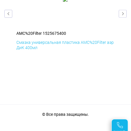
AMC%20Filter 1525675400
AMC
аэр
Смазка универсальная пластика AMC%20Filter аэр
Сма
ДиК 400мл
ПхВ
© Все права защищены.