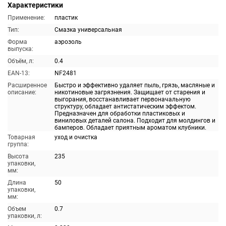
Характеристики
Применение:
пластик
Тип:
Смазка универсальная
Форма
аэрозоль
выпуска:
Объём, л:
0.4
EAN-13:
NF2481
Расширенное
Быстро и эффективно удаляет пыль, грязь, масляные и
описание:
никотиновые загрязнения. Защищает от старения и
выгорания, восстанавливает первоначальную
структуру, обладает антистатическим эффектом.
Предназначен для обработки пластиковых и
виниловых деталей салона. Подходит для молдингов и
бамперов. Обладает приятным ароматом клубники.
Товарная
уход и очистка
группа:
Высота
235
упаковки,
мм:
Длина
50
упаковки,
мм:
Объем
0.7
упаковки, л: