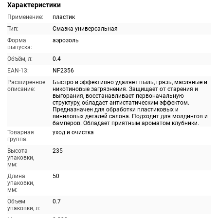
Характеристики
Применение:
пластик
Тип:
Смазка универсальная
Форма
аэрозоль
выпуска:
Объём, л:
0.4
EAN-13:
NF2356
Расширенное
Быстро и эффективно удаляет пыль, грязь, масляные и
описание:
никотиновые загрязнения. Защищает от старения и
выгорания, восстанавливает первоначальную
структуру, обладает антистатическим эффектом.
Предназначен для обработки пластиковых и
виниловых деталей салона. Подходит для молдингов и
бамперов. Обладает приятным ароматом клубники.
Товарная
уход и очистка
группа:
Высота
235
упаковки,
мм:
Длина
50
упаковки,
мм:
Объем
0.7
упаковки, л: