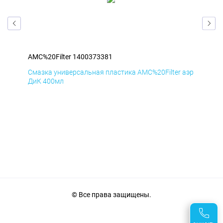
AMC%20Filter 1400373381
AMC
аэр
Смазка универсальная пластика AMC%20Filter аэр
Сма
ДиК 400мл
ПхВ
© Все права защищены.