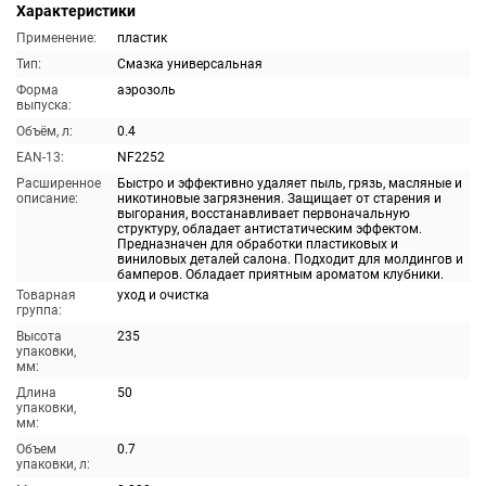
Характеристики
Применение:
пластик
Тип:
Смазка универсальная
Форма
аэрозоль
выпуска:
Объём, л:
0.4
EAN-13:
NF2252
Расширенное
Быстро и эффективно удаляет пыль, грязь, масляные и
описание:
никотиновые загрязнения. Защищает от старения и
выгорания, восстанавливает первоначальную
структуру, обладает антистатическим эффектом.
Предназначен для обработки пластиковых и
виниловых деталей салона. Подходит для молдингов и
бамперов. Обладает приятным ароматом клубники.
Товарная
уход и очистка
группа:
Высота
235
упаковки,
мм:
Длина
50
упаковки,
мм:
Объем
0.7
упаковки, л: