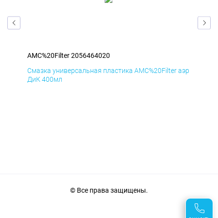
AMC%20Filter 2056464020
AMC
аэр
Смазка универсальная пластика AMC%20Filter аэр
Сма
ДиК 400мл
ПхВ
© Все права защищены.