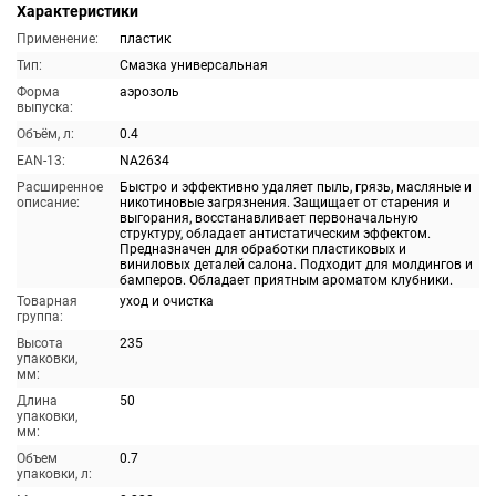
Характеристики
Применение:
пластик
Тип:
Смазка универсальная
Форма
аэрозоль
выпуска:
Объём, л:
0.4
EAN-13:
NA2634
Расширенное
Быстро и эффективно удаляет пыль, грязь, масляные и
описание:
никотиновые загрязнения. Защищает от старения и
выгорания, восстанавливает первоначальную
структуру, обладает антистатическим эффектом.
Предназначен для обработки пластиковых и
виниловых деталей салона. Подходит для молдингов и
бамперов. Обладает приятным ароматом клубники.
Товарная
уход и очистка
группа:
Высота
235
упаковки,
мм:
Длина
50
упаковки,
мм:
Объем
0.7
упаковки, л: