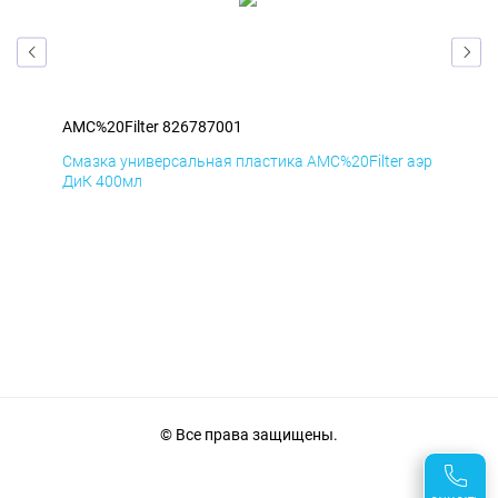
AMC%20Filter 826787001
AMC
аэр
Смазка универсальная пластика AMC%20Filter аэр
Сма
ДиК 400мл
ПхВ
© Все права защищены.