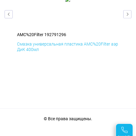
AMC%20Filter 192791296
AMC
аэр
Смазка универсальная пластика AMC%20Filter аэр
Сма
ДиК 400мл
ПхВ
© Все права защищены.