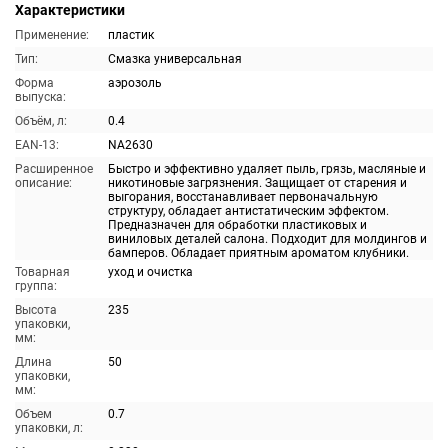
Характеристики
Применение:
пластик
Тип:
Смазка универсальная
Форма
аэрозоль
выпуска:
Объём, л:
0.4
EAN-13:
NA2630
Расширенное
Быстро и эффективно удаляет пыль, грязь, масляные и
описание:
никотиновые загрязнения. Защищает от старения и
выгорания, восстанавливает первоначальную
структуру, обладает антистатическим эффектом.
Предназначен для обработки пластиковых и
виниловых деталей салона. Подходит для молдингов и
бамперов. Обладает приятным ароматом клубники.
Товарная
уход и очистка
группа:
Высота
235
упаковки,
мм:
Длина
50
упаковки,
мм:
Объем
0.7
упаковки, л: