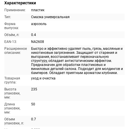
Характеристики
Применение:
пластик
Тип:
Смазка универсальная
Форма
аэрозоль
выпуска:
Объём, л:
0.4
EAN-13:
NA2608
Расширенное
Быстро и эффективно удаляет пыль, грязь, масляные и
описание:
никотиновые загрязнения. Защищает от старения и
выгорания, восстанавливает первоначальную
структуру, обладает антистатическим эффектом.
Предназначен для обработки пластиковых и
виниловых деталей салона. Подходит для молдингов и
бамперов. Обладает приятным ароматом клубники.
Товарная
уход и очистка
группа:
Высота
235
упаковки,
мм:
Длина
50
упаковки,
мм:
Объем
0.7
упаковки, л: