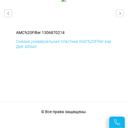
AMC%20Filter 1306870214
AMC
аэр
Смазка универсальная пластика AMC%20Filter аэр
Сма
ДиК 400мл
ПхВ
© Все права защищены.