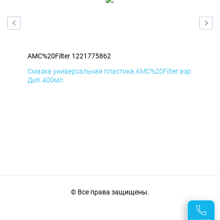
AMC%20Filter 1221775862
AMC
аэр
Смазка универсальная пластика AMC%20Filter аэр
Сма
ДиК 400мл
ПхВ
© Все права защищены.