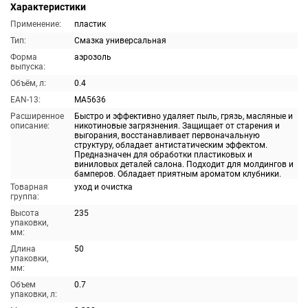
Характеристики
Применение:
пластик
Тип:
Смазка универсальная
Форма
аэрозоль
выпуска:
Объём, л:
0.4
EAN-13:
MA5636
Расширенное
Быстро и эффективно удаляет пыль, грязь, масляные и
описание:
никотиновые загрязнения. Защищает от старения и
выгорания, восстанавливает первоначальную
структуру, обладает антистатическим эффектом.
Предназначен для обработки пластиковых и
виниловых деталей салона. Подходит для молдингов и
бамперов. Обладает приятным ароматом клубники.
Товарная
уход и очистка
группа:
Высота
235
упаковки,
мм:
Длина
50
упаковки,
мм:
Объем
0.7
упаковки, л: