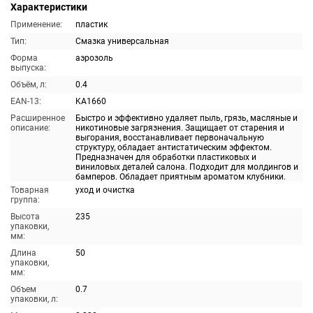
Характеристики
Применение:
пластик
Тип:
Смазка универсальная
Форма
аэрозоль
выпуска:
Объём, л:
0.4
EAN-13:
KA1660
Расширенное
Быстро и эффективно удаляет пыль, грязь, масляные и
описание:
никотиновые загрязнения. Защищает от старения и
выгорания, восстанавливает первоначальную
структуру, обладает антистатическим эффектом.
Предназначен для обработки пластиковых и
виниловых деталей салона. Подходит для молдингов и
бамперов. Обладает приятным ароматом клубники.
Товарная
уход и очистка
группа:
Высота
235
упаковки,
мм:
Длина
50
упаковки,
мм:
Объем
0.7
упаковки, л: