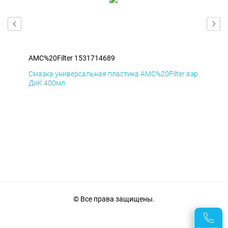
AMC%20Filter 1531714689
AMC
аэр
Смазка универсальная пластика AMC%20Filter аэр
Сма
ДиК 400мл
ПхВ
© Все права защищены.