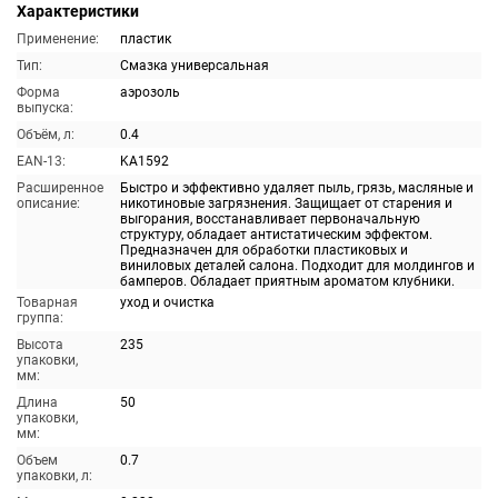
Характеристики
Применение:
пластик
Тип:
Смазка универсальная
Форма
аэрозоль
выпуска:
Объём, л:
0.4
EAN-13:
KA1592
Расширенное
Быстро и эффективно удаляет пыль, грязь, масляные и
описание:
никотиновые загрязнения. Защищает от старения и
выгорания, восстанавливает первоначальную
структуру, обладает антистатическим эффектом.
Предназначен для обработки пластиковых и
виниловых деталей салона. Подходит для молдингов и
бамперов. Обладает приятным ароматом клубники.
Товарная
уход и очистка
группа:
Высота
235
упаковки,
мм:
Длина
50
упаковки,
мм:
Объем
0.7
упаковки, л: