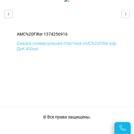
AMC%20Filter 1374256916
AMC
аэр
Смазка универсальная пластика AMC%20Filter аэр
Сма
ДиК 400мл
ПхВ
© Все права защищены.