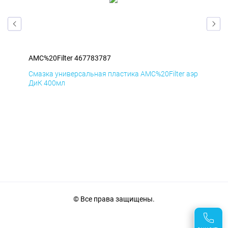
AMC%20Filter 467783787
AMC
аэр
Смазка универсальная пластика AMC%20Filter аэр
Сма
ДиК 400мл
ПхВ
© Все права защищены.