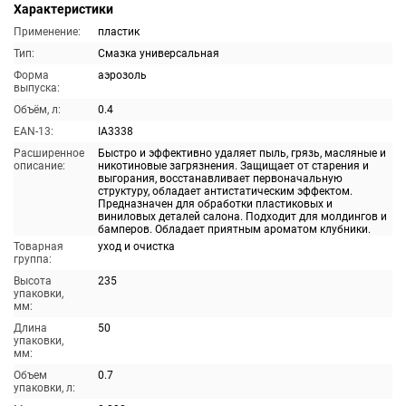
Характеристики
Применение:
пластик
Тип:
Смазка универсальная
Форма
аэрозоль
выпуска:
Объём, л:
0.4
EAN-13:
IA3338
Расширенное
Быстро и эффективно удаляет пыль, грязь, масляные и
описание:
никотиновые загрязнения. Защищает от старения и
выгорания, восстанавливает первоначальную
структуру, обладает антистатическим эффектом.
Предназначен для обработки пластиковых и
виниловых деталей салона. Подходит для молдингов и
бамперов. Обладает приятным ароматом клубники.
Товарная
уход и очистка
группа:
Высота
235
упаковки,
мм:
Длина
50
упаковки,
мм:
Объем
0.7
упаковки, л: