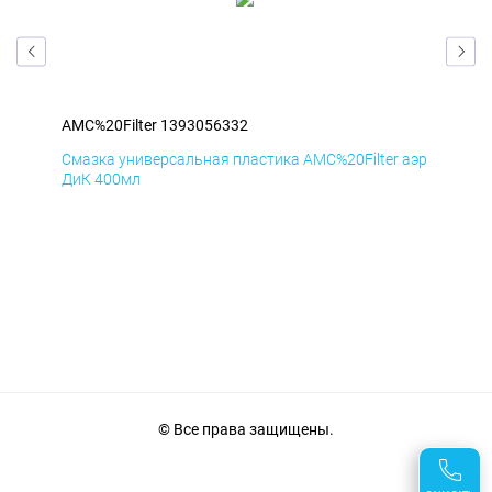
AMC%20Filter 1393056332
AMC
аэр
Смазка универсальная пластика AMC%20Filter аэр
Сма
ДиК 400мл
ПхВ
© Все права защищены.