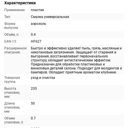
Характеристики
Применение:
пластик
Тип:
Смазка универсальная
Форма
аэрозоль
выпуска:
Объём, л:
0.4
EAN-13:
HF627
Расширенное
Быстро и эффективно удаляет пыль, грязь, масляные и
описание:
никотиновые загрязнения. Защищает от старения и
выгорания, восстанавливает первоначальную
структуру, обладает антистатическим эффектом.
Предназначен для обработки пластиковых и
виниловых деталей салона. Подходит для молдингов и
бамперов. Обладает приятным ароматом клубники.
Товарная
уход и очистка
группа:
Высота
235
упаковки,
мм:
Длина
50
упаковки,
мм:
Объем
0.7
упаковки, л: