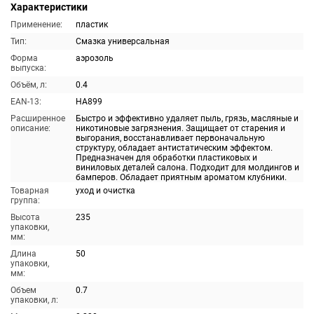
Характеристики
Применение:
пластик
Тип:
Смазка универсальная
Форма
аэрозоль
выпуска:
Объём, л:
0.4
EAN-13:
HA899
Расширенное
Быстро и эффективно удаляет пыль, грязь, масляные и
описание:
никотиновые загрязнения. Защищает от старения и
выгорания, восстанавливает первоначальную
структуру, обладает антистатическим эффектом.
Предназначен для обработки пластиковых и
виниловых деталей салона. Подходит для молдингов и
бамперов. Обладает приятным ароматом клубники.
Товарная
уход и очистка
группа:
Высота
235
упаковки,
мм:
Длина
50
упаковки,
мм:
Объем
0.7
упаковки, л: