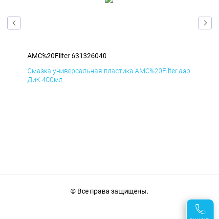
AMC%20Filter 631326040
AMC
аэр
Смазка универсальная пластика AMC%20Filter аэр
Сма
ДиК 400мл
ПхВ
© Все права защищены.