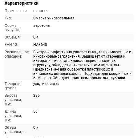
Характеристики
Применение:
пластик
Тип:
Смазка универсальная
Форма
аэрозоль
выпуска:
Объём, л:
0.4
EAN-13:
HA8640
Расширенное
Быстро и эффективно удаляет пыль, грязь, масляные и
описание:
никотиновые загрязнения. Защищает от старения и
выгорания, восстанавливает первоначальную
структуру, обладает антистатическим эффектом.
Предназначен для обработки пластиковых и
виниловых деталей салона. Подходит для молдингов и
бамперов. Обладает приятным ароматом клубники.
Товарная
уход и очистка
группа:
Высота
235
упаковки,
мм:
Длина
50
упаковки,
мм:
Объем
0.7
упаковки, л: