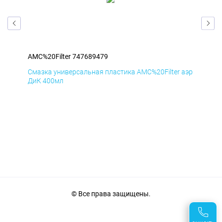
AMC%20Filter 747689479
AMC
аэр
Смазка универсальная пластика AMC%20Filter аэр
Сма
ДиК 400мл
ПхВ
© Все права защищены.