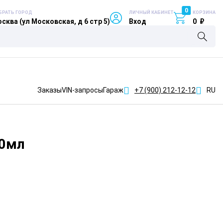
0
БРАТЬ ГОРОД
ЛИЧНЫЙ КАБИНЕТ
КОРЗИНА
сква (ул Московская, д 6 стр 5)
Вход
0
₽
Заказы
VIN-запросы
Гараж
+7 (900)
212-12-12
RU
00мл