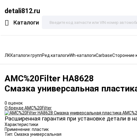
detali812.ru
Каталоги
ЛК
Каталоги групп
Ред.каталоги
Wh-каталоги
Carbase
Сторонние 
AMC%20Filter
HA8628
Смазка универсальная пластик
0 оценок
О бренде AMC%20Filter
Расширенная гарантия при установке детали в н
Характеристики
Применение:
пластик
Тип:
Смазка универсальная