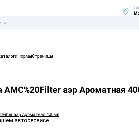
ВЫ
Мо
каталоги
Формы
Страницы
а AMC%20Filter аэр Ароматная 4
ашем автосервисе.