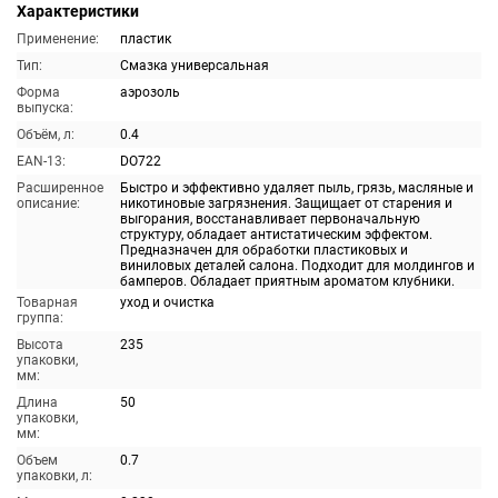
Характеристики
Применение:
пластик
Тип:
Смазка универсальная
Форма
аэрозоль
выпуска:
Объём, л:
0.4
EAN-13:
DO722
Расширенное
Быстро и эффективно удаляет пыль, грязь, масляные и
описание:
никотиновые загрязнения. Защищает от старения и
выгорания, восстанавливает первоначальную
структуру, обладает антистатическим эффектом.
Предназначен для обработки пластиковых и
виниловых деталей салона. Подходит для молдингов и
бамперов. Обладает приятным ароматом клубники.
Товарная
уход и очистка
группа:
Высота
235
упаковки,
мм:
Длина
50
упаковки,
мм:
Объем
0.7
упаковки, л: