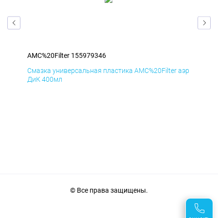
AMC%20Filter 155979346
AMC
аэр
Смазка универсальная пластика AMC%20Filter аэр
Сма
ДиК 400мл
ПхВ
© Все права защищены.