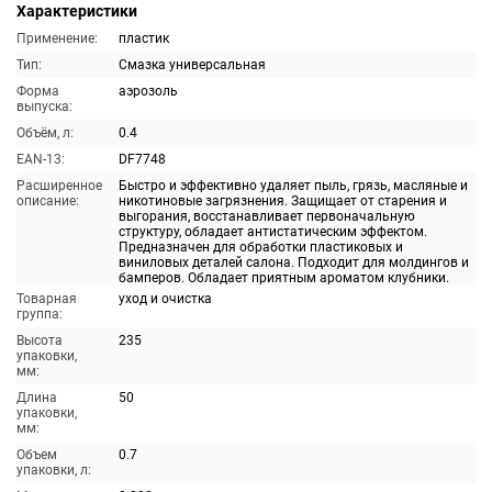
Характеристики
Применение:
пластик
Тип:
Смазка универсальная
Форма
аэрозоль
выпуска:
Объём, л:
0.4
EAN-13:
DF7748
Расширенное
Быстро и эффективно удаляет пыль, грязь, масляные и
описание:
никотиновые загрязнения. Защищает от старения и
выгорания, восстанавливает первоначальную
структуру, обладает антистатическим эффектом.
Предназначен для обработки пластиковых и
виниловых деталей салона. Подходит для молдингов и
бамперов. Обладает приятным ароматом клубники.
Товарная
уход и очистка
группа:
Высота
235
упаковки,
мм:
Длина
50
упаковки,
мм:
Объем
0.7
упаковки, л: