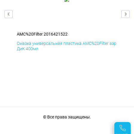
AMC%20Filter 2016421522
AMC
аэр
Смазка универсальная пластика AMC%20Filter аэр
Сма
ДиК 400мл
ПхВ
© Все права защищены.