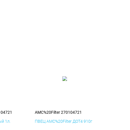
104721
AMC%20Filter 270104721
й 1л.
ПВЕЦ AMC%20Filter ДОТ4 910г