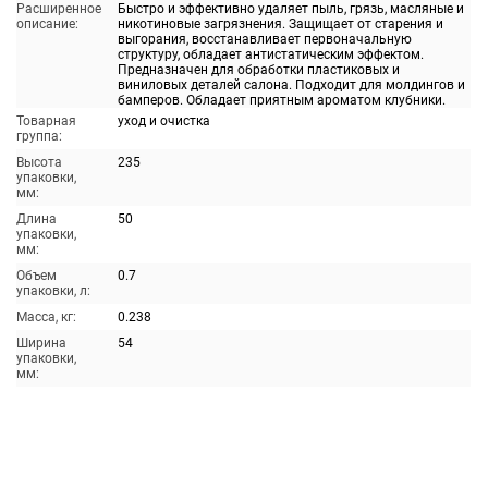
Расширенное
Быстро и эффективно удаляет пыль, грязь, масляные и
описание:
никотиновые загрязнения. Защищает от старения и
выгорания, восстанавливает первоначальную
структуру, обладает антистатическим эффектом.
Предназначен для обработки пластиковых и
виниловых деталей салона. Подходит для молдингов и
бамперов. Обладает приятным ароматом клубники.
Товарная
уход и очистка
группа:
Высота
235
упаковки,
мм:
Длина
50
упаковки,
мм:
Объем
0.7
упаковки, л:
Масса, кг:
0.238
Ширина
54
упаковки,
мм: