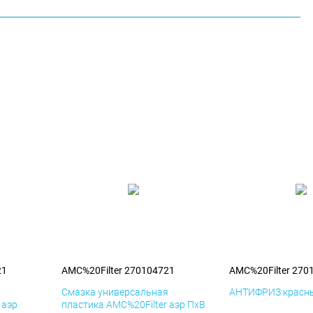
21
AMC%20Filter 270104721
AMC%20Filter 270
я
Смазка универсальная
АНТИФРИЗ красны
 аэр
пластика AMC%20Filter аэр ПхВ