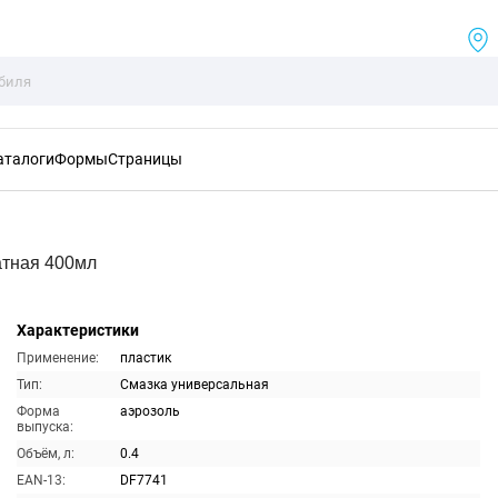
аталоги
Формы
Страницы
атная 400мл
Характеристики
Применение:
пластик
Тип:
Смазка универсальная
Форма
аэрозоль
выпуска:
Объём, л:
0.4
EAN-13:
DF7741