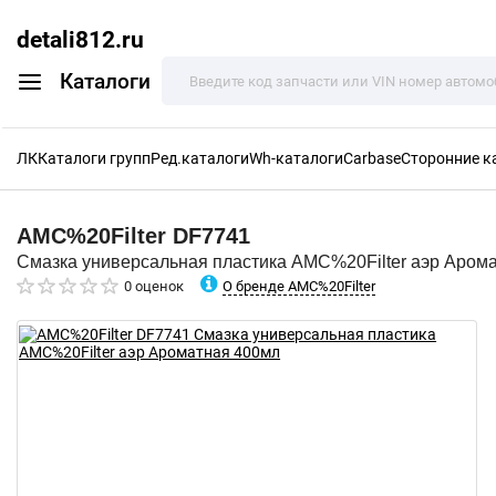
detali812.ru
Каталоги
ЛК
Каталоги групп
Ред.каталоги
Wh-каталоги
Carbase
Сторонние к
AMC%20Filter
DF7741
Смазка универсальная пластика AMC%20Filter аэр Аром
О бренде AMC%20Filter
0 оценок