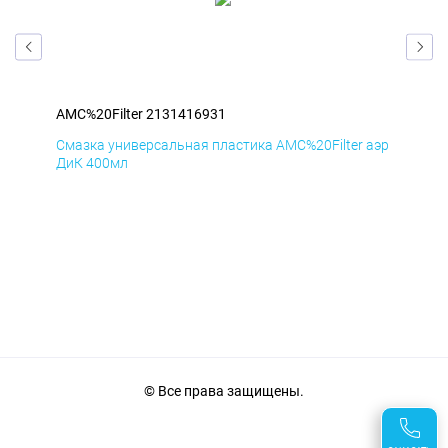
AMC%20Filter 2131416931
AMC
аэр
Смазка универсальная пластика AMC%20Filter аэр
Сма
ДиК 400мл
ПхВ
© Все права защищены.