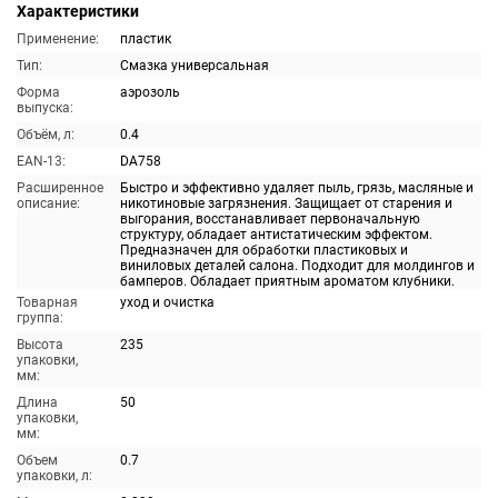
Характеристики
Применение:
пластик
Тип:
Смазка универсальная
Форма
аэрозоль
выпуска:
Объём, л:
0.4
EAN-13:
DA758
Расширенное
Быстро и эффективно удаляет пыль, грязь, масляные и
описание:
никотиновые загрязнения. Защищает от старения и
выгорания, восстанавливает первоначальную
структуру, обладает антистатическим эффектом.
Предназначен для обработки пластиковых и
виниловых деталей салона. Подходит для молдингов и
бамперов. Обладает приятным ароматом клубники.
Товарная
уход и очистка
группа:
Высота
235
упаковки,
мм:
Длина
50
упаковки,
мм:
Объем
0.7
упаковки, л: