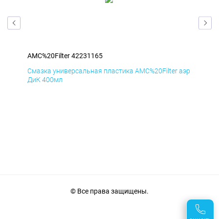
AMC%20Filter 42231165
AMC
аэр
Смазка универсальная пластика AMC%20Filter аэр
Сма
ДиК 400мл
ПхВ
© Все права защищены.