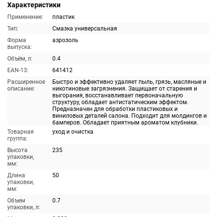
Характеристики
Применение:
пластик
Тип:
Смазка универсальная
Форма
аэрозоль
выпуска:
Объём, л:
0.4
EAN-13:
641412
Расширенное
Быстро и эффективно удаляет пыль, грязь, масляные и
описание:
никотиновые загрязнения. Защищает от старения и
выгорания, восстанавливает первоначальную
структуру, обладает антистатическим эффектом.
Предназначен для обработки пластиковых и
виниловых деталей салона. Подходит для молдингов и
бамперов. Обладает приятным ароматом клубники.
Товарная
уход и очистка
группа:
Высота
235
упаковки,
мм:
Длина
50
упаковки,
мм:
Объем
0.7
упаковки, л: