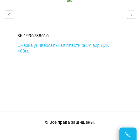
3K 1996788616
3K 
Смазка универсальная пластика 3K аэр ДиК
Сма
400мл
40
© Все права защищены.