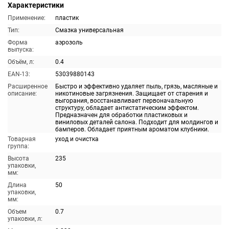
Характеристики
Применение:
пластик
Тип:
Смазка универсальная
Форма
аэрозоль
выпуска:
Объём, л:
0.4
EAN-13:
53039880143
Расширенное
Быстро и эффективно удаляет пыль, грязь, масляные и
описание:
никотиновые загрязнения. Защищает от старения и
выгорания, восстанавливает первоначальную
структуру, обладает антистатическим эффектом.
Предназначен для обработки пластиковых и
виниловых деталей салона. Подходит для молдингов и
бамперов. Обладает приятным ароматом клубники.
Товарная
уход и очистка
группа:
Высота
235
упаковки,
мм:
Длина
50
упаковки,
мм:
Объем
0.7
упаковки, л: