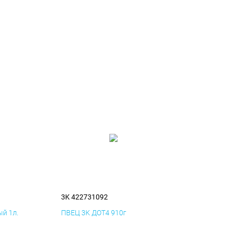
3K 422731092
й 1л.
ПВЕЦ 3K ДОТ4 910г