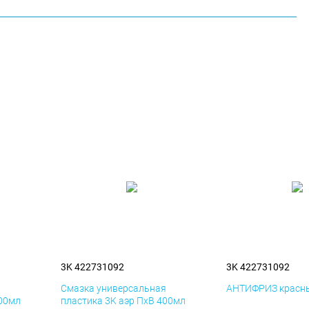
3K 422731092
3K 422731092
я
Смазка универсальная
АНТИФРИЗ красны
400мл
пластика 3K аэр ПхВ 400мл