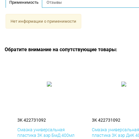
Применимость
Отзывы
Нет информации о применимости
Обратите внимание на сопутствующие товары:
3K 422731092
3K 422731092
Смазка универсальная
Смазка универсальна
пластика 3K аэр БмД 400мл
пластика 3K аэр ДиК 