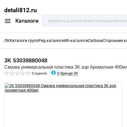
detali812.ru
Каталоги
ЛК
Каталоги групп
Ред.каталоги
Wh-каталоги
Carbase
Сторонние к
3K
53039880048
Смазка универсальная пластика 3K аэр Ароматная 400м
О бренде 3K
0 оценок