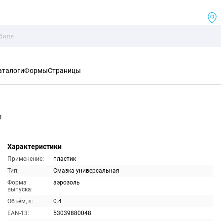
аталоги
Формы
Страницы
л
Характеристики
Применение:
пластик
Тип:
Смазка универсальная
Форма
аэрозоль
выпуска:
Объём, л:
0.4
EAN-13:
53039880048