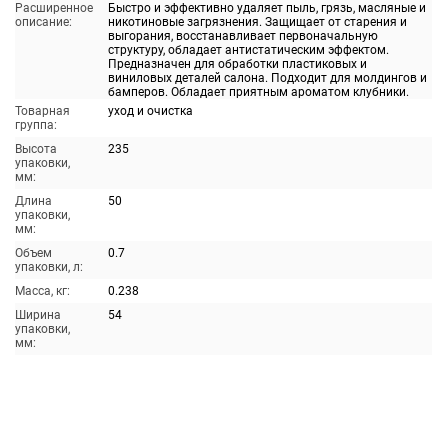
Расширенное
Быстро и эффективно удаляет пыль, грязь, масляные и
описание:
никотиновые загрязнения. Защищает от старения и
выгорания, восстанавливает первоначальную
структуру, обладает антистатическим эффектом.
Предназначен для обработки пластиковых и
виниловых деталей салона. Подходит для молдингов и
бамперов. Обладает приятным ароматом клубники.
Товарная
уход и очистка
группа:
Высота
235
упаковки,
мм:
Длина
50
упаковки,
мм:
Объем
0.7
упаковки, л:
Масса, кг:
0.238
Ширина
54
упаковки,
мм: