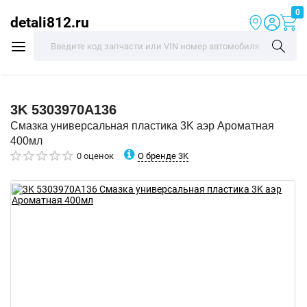
0
detali812.ru
3K
5303970A136
Смазка универсальная пластика 3K аэр Ароматная
400мл
О бренде 3K
0 оценок