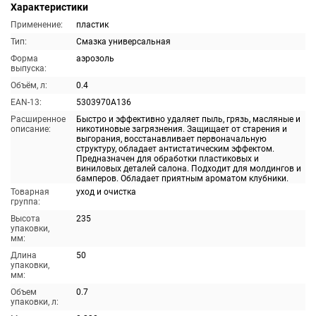
Характеристики
Применение:
пластик
Тип:
Смазка универсальная
Форма
аэрозоль
выпуска:
Объём, л:
0.4
EAN-13:
5303970A136
Расширенное
Быстро и эффективно удаляет пыль, грязь, масляные и
описание:
никотиновые загрязнения. Защищает от старения и
выгорания, восстанавливает первоначальную
структуру, обладает антистатическим эффектом.
Предназначен для обработки пластиковых и
виниловых деталей салона. Подходит для молдингов и
бамперов. Обладает приятным ароматом клубники.
Товарная
уход и очистка
группа:
Высота
235
упаковки,
мм:
Длина
50
упаковки,
мм:
Объем
0.7
упаковки, л: