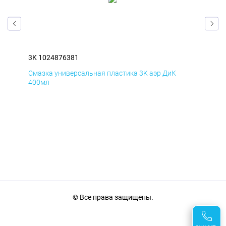
3K 1024876381
3K 
Смазка универсальная пластика 3K аэр ДиК
Сма
400мл
40
© Все права защищены.