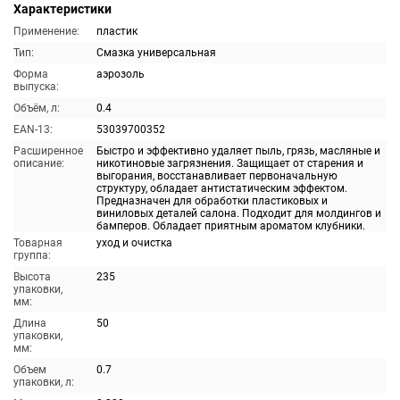
Характеристики
Применение:
пластик
Тип:
Смазка универсальная
Форма
аэрозоль
выпуска:
Объём, л:
0.4
EAN-13:
53039700352
Расширенное
Быстро и эффективно удаляет пыль, грязь, масляные и
описание:
никотиновые загрязнения. Защищает от старения и
выгорания, восстанавливает первоначальную
структуру, обладает антистатическим эффектом.
Предназначен для обработки пластиковых и
виниловых деталей салона. Подходит для молдингов и
бамперов. Обладает приятным ароматом клубники.
Товарная
уход и очистка
группа:
Высота
235
упаковки,
мм:
Длина
50
упаковки,
мм:
Объем
0.7
упаковки, л: