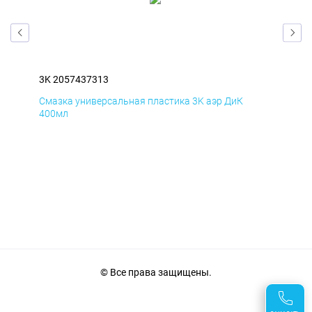
3K 2057437313
3K 
Смазка универсальная пластика 3K аэр ДиК
Сма
400мл
40
© Все права защищены.