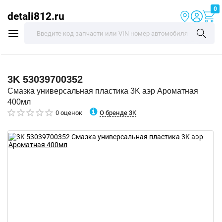
0
detali812.ru
3K
53039700352
Смазка универсальная пластика 3K аэр Ароматная
400мл
О бренде 3K
0 оценок