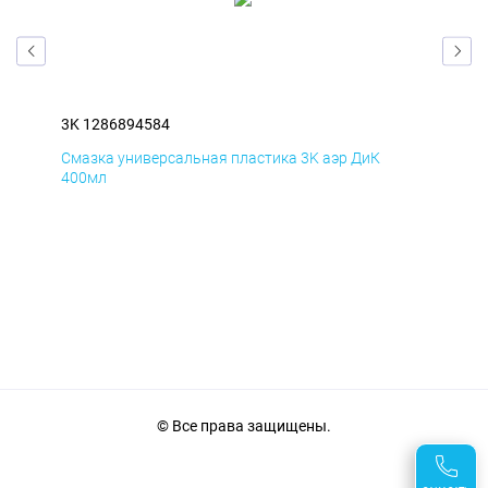
3K 1286894584
3K 
Смазка универсальная пластика 3K аэр ДиК
Сма
400мл
40
© Все права защищены.