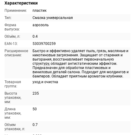
Характеристики
Применение:
пластик
Тип:
Смазка универсальная
Форма
аэрозоль
выпуска:
Объём, л:
0.4
EAN-13:
53039700259
Расширенное
Быстро и эффективно удаляет пыль, грязь, масляные и
описание:
никотиновые загрязнения. Защищает от старения и
выгорания, восстанавливает первоначальную
структуру, обладает антистатическим эффектом.
Предназначен для обработки пластиковых и
виниловых деталей салона. Подходит для молдингов и
бамперов. Обладает приятным ароматом клубники.
Товарная
уход и очистка
группа:
Высота
235
упаковки,
мм:
Длина
50
упаковки,
мм:
Объем
0.7
упаковки, л: