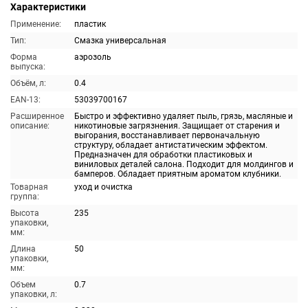
Характеристики
Применение:
пластик
Тип:
Смазка универсальная
Форма
аэрозоль
выпуска:
Объём, л:
0.4
EAN-13:
53039700167
Расширенное
Быстро и эффективно удаляет пыль, грязь, масляные и
описание:
никотиновые загрязнения. Защищает от старения и
выгорания, восстанавливает первоначальную
структуру, обладает антистатическим эффектом.
Предназначен для обработки пластиковых и
виниловых деталей салона. Подходит для молдингов и
бамперов. Обладает приятным ароматом клубники.
Товарная
уход и очистка
группа:
Высота
235
упаковки,
мм:
Длина
50
упаковки,
мм:
Объем
0.7
упаковки, л: