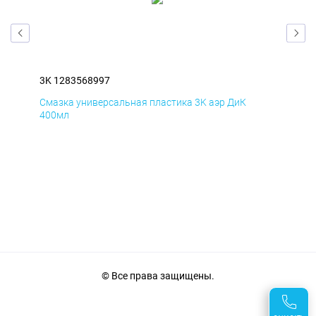
3K 1283568997
3K 
Смазка универсальная пластика 3K аэр ДиК
Сма
400мл
40
© Все права защищены.